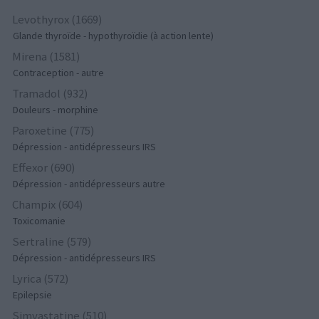
Levothyrox (1669)
Glande thyroïde - hypothyroïdie (à action lente)
Mirena (1581)
Contraception - autre
Tramadol (932)
Douleurs - morphine
Paroxetine (775)
Dépression - antidépresseurs IRS
Effexor (690)
Dépression - antidépresseurs autre
Champix (604)
Toxicomanie
Sertraline (579)
Dépression - antidépresseurs IRS
Lyrica (572)
Epilepsie
Simvastatine (510)