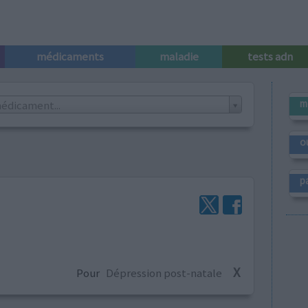
médicaments
maladie
tests adn
m
édicament...
o
p
X
Pour
Dépression post-natale