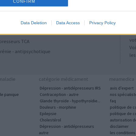
ulants
AT
CONFIRM
Les
se
Data Deletion
Data Access
Privacy Policy
ut
acyclines
tou
vo
presseurs TCA
Voi
rénie - antipsychotique
les
aladie
catégorie médicament
meamedica
Dépression - antidépresseurs IRS
avis d’expert
le panique
Contraception - autre
nos spécialist
Glande thyroïde - hypothyroïdie...
faq
Douleurs - morphine
politique de c
Epilepsie
politique de 
Cholestérol
autorisation 
Dépression - antidépresseurs
disclaimer
autre
les condition