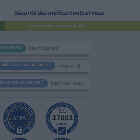
Sécurité des médicaments et vous
à propos de meamedica.fr
on compte
Identification
ublié votre mot de passe ?
cliquez ici!
as encore de compte ?
inscrivez-vous !