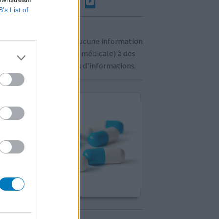
B’s List of
n à savoir:
us ne communiquons aucune information
sonnelle (prescription médicale) à des
rs. Cliquez
ici
pour plus d'informations.