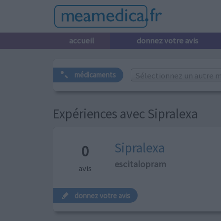
accueil
donnez votre avis
Sélectionnez un autre m
médicaments
Expériences avec Sipralexa
Sipralexa
0
escitalopram
avis
donnez votre avis