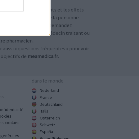
TENTION !
 avis sur les médicaments et les effets
condaires dépendent de la personne
ilisant le médicament. Demandez
jours conseil à votre médecin traitant ou
tre pharmacien.
r aussi «
questions fréquentes
» pour voir
 objectifs de
meamedica.fr
.
dans le monde
Nederland
es
France
Deutschland
onfidentialité
Italia
cookies
Österreich
des cookies
Schweiz
España
s générales
België/Belgique