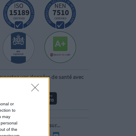
mportez vos données de santé avec
vous!
sonal or
ection to
ou may
 personal
Suivez-nous sur...
out of the
 downstream