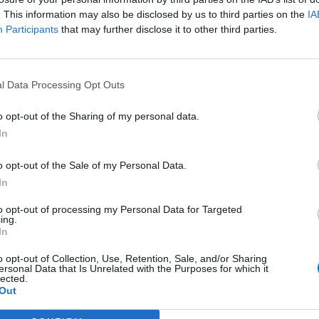
. This information may also be disclosed by us to third parties on the
IA
presseurs autre
Participants
that may further disclose it to other third parties.
et antihormones
Bo
No
per
l Data Processing Opt Outs
presseurs IRS
tie
presseurs IRS
o opt-out of the Sharing of my personal data.
ents oraux
In
e
o opt-out of the Sale of my Personal Data.
 beta bloquant
In
to opt-out of processing my Personal Data for Targeted
ing.
 beta bloquant
In
rénie - antipsychotique
o opt-out of Collection, Use, Retention, Sale, and/or Sharing
ersonal Data that Is Unrelated with the Purposes for which it
ents oraux
lected.
Out
re