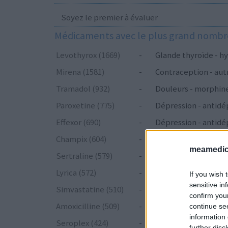
Soyez le premier à évaluer
Médicaments avec le plus grand nombre
Levothyrox (1669)
-
Glande thyroïde - hy
Mirena (1581)
-
Contraception - aut
Tramadol (932)
-
Douleurs - morphin
Paroxetine (775)
-
Dépression - antidé
Effexor (690)
-
Dépression - antidé
Champix (604)
-
Toxicomanie
meamedica
Sertraline (579)
-
Dépression - antidé
Lyrica (572)
-
Epilepsie
If you wish 
sensitive in
Simvastatine (510)
-
Cholestérol
confirm you
Amoxicilline (509)
-
Antibiotiques - péni
continue se
information 
Seroplex (424)
-
Dépression - antidé
further disc