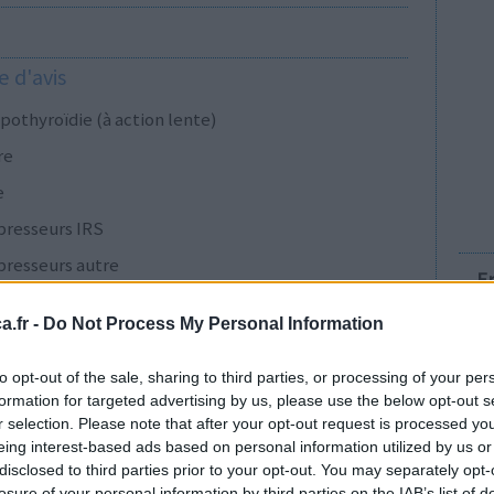
 d'avis
pothyroïdie (à action lente)
re
e
presseurs IRS
presseurs autre
E
.fr -
Do Not Process My Personal Information
presseurs IRS
to opt-out of the sale, sharing to third parties, or processing of your per
formation for targeted advertising by us, please use the below opt-out s
r selection. Please note that after your opt-out request is processed y
cillines à large spectre
eing interest-based ads based on personal information utilized by us or
disclosed to third parties prior to your opt-out. You may separately opt-
presseurs IRS
losure of your personal information by third parties on the IAB’s list of