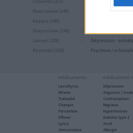
Concerta (252)
-
ADHD - psychostim
Roaccutane (245)
-
Acné
Keppra (245)
-
Epilepsie
Doxycycline (243)
-
Antibiotiques - tetr
Laroxyl (239)
-
Dépression - antidé
Risperdal (230)
-
Psychose / schizoph
médicaments
médicament-m
Levothyrox
Dépression
Mirena
Angoisse / troub
Tramadol
Contraception
Champix
Migraine
Paroxetine
Hypertension
Effexor
Diabète type 2
Lyrica
Acné
Simvastatine
Allergie