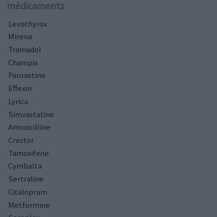
médicaments
Levothyrox
Mirena
Tramadol
Champix
Paroxetine
Effexor
Lyrica
Simvastatine
Amoxicilline
Crestor
Tamoxifene
Cymbalta
Sertraline
Citalopram
Metformine