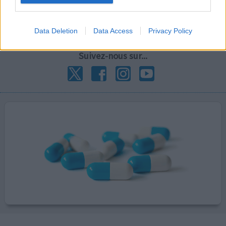
existant
2FA aide à protéger votre compte et vos données médicales
contre tout accès non autorisé par des tiers inconnus.
Data Deletion
Data Access
Privacy Policy
Suivez-nous sur...