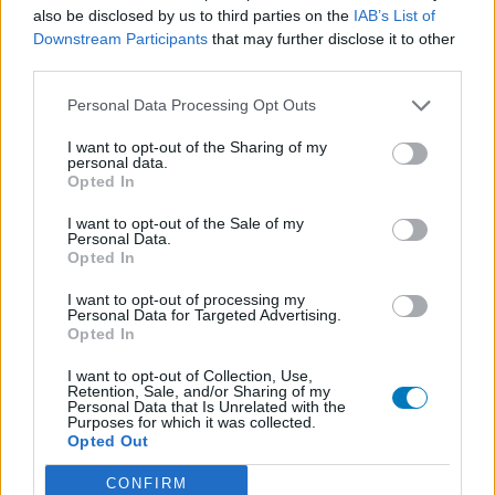
also be disclosed by us to third parties on the
IAB’s List of
Downstream Participants
that may further disclose it to other
third parties.
Personal Data Processing Opt Outs
I want to opt-out of the Sharing of my
personal data.
Opted In
I want to opt-out of the Sale of my
Personal Data.
Opted In
I want to opt-out of processing my
Personal Data for Targeted Advertising.
Opted In
I want to opt-out of Collection, Use,
Retention, Sale, and/or Sharing of my
Personal Data that Is Unrelated with the
Purposes for which it was collected.
Opted Out
Authentification à deux facteurs (2FA) possible dès
maintenant pour un nouveau compte ou un compte
CONFIRM