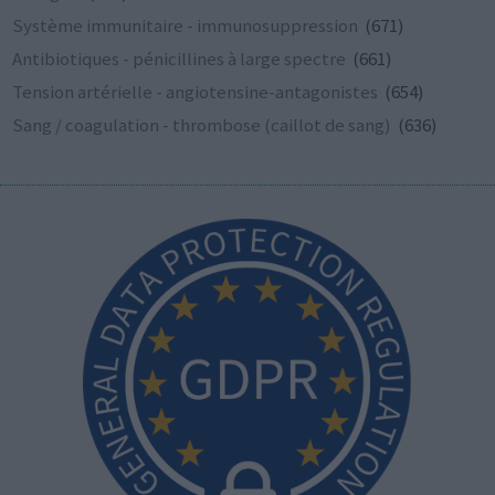
Système immunitaire - immunosuppression
(671)
Antibiotiques - pénicillines à large spectre
(661)
Tension artérielle - angiotensine-antagonistes
(654)
Sang / coagulation - thrombose (caillot de sang)
(636)