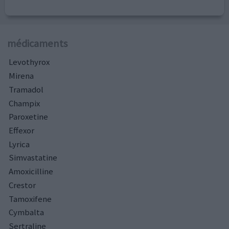
médicaments
Levothyrox
Mirena
Tramadol
Champix
Paroxetine
Effexor
Lyrica
Simvastatine
Amoxicilline
Crestor
Tamoxifene
Cymbalta
Sertraline