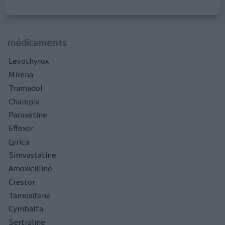
médicaments
Levothyrox
Mirena
Tramadol
Champix
Paroxetine
Effexor
Lyrica
Simvastatine
Amoxicilline
Crestor
Tamoxifene
Cymbalta
Sertraline