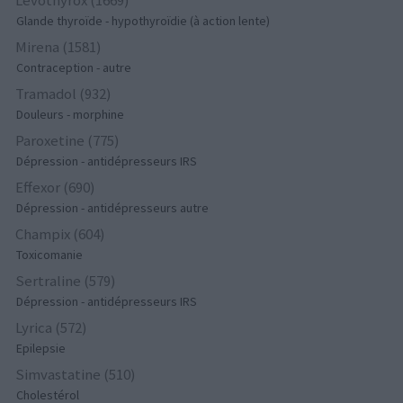
Glande thyroïde - hypothyroïdie (à action lente)
Mirena (1581)
Contraception - autre
Tramadol (932)
Douleurs - morphine
Paroxetine (775)
Dépression - antidépresseurs IRS
Effexor (690)
Dépression - antidépresseurs autre
Champix (604)
Toxicomanie
Sertraline (579)
Dépression - antidépresseurs IRS
Lyrica (572)
Epilepsie
Simvastatine (510)
Cholestérol