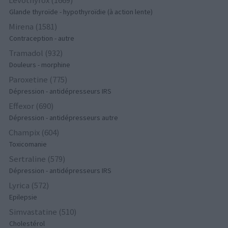
Glande thyroïde - hypothyroïdie (à action lente)
Mirena (1581)
Contraception - autre
Tramadol (932)
Douleurs - morphine
Paroxetine (775)
Dépression - antidépresseurs IRS
Effexor (690)
Dépression - antidépresseurs autre
Champix (604)
Toxicomanie
Sertraline (579)
Dépression - antidépresseurs IRS
Lyrica (572)
Epilepsie
Simvastatine (510)
Cholestérol