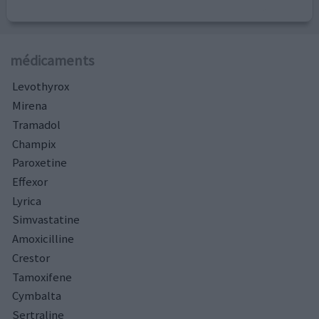
médicaments
Levothyrox
Mirena
Tramadol
Champix
Paroxetine
Effexor
Lyrica
Simvastatine
Amoxicilline
Crestor
Tamoxifene
Cymbalta
Sertraline