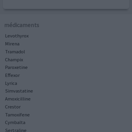
médicaments
Levothyrox
Mirena
Tramadol
Champix
Paroxetine
Effexor
Lyrica
Simvastatine
Amoxicilline
Crestor
Tamoxifene
Cymbalta
Sertraline