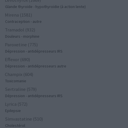
Glande thyroïde - hypothyroïdie (à action lente)
Mirena (1581)
Contraception - autre
Tramadol (932)
Douleurs - morphine
Paroxetine (775)
Dépression - antidépresseurs IRS
Effexor (690)
Dépression - antidépresseurs autre
Champix (604)
Toxicomanie
Sertraline (579)
Dépression - antidépresseurs IRS
Lyrica (572)
Epilepsie
Simvastatine (510)
Cholestérol