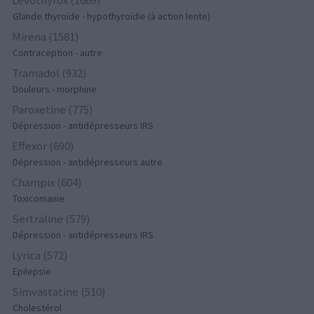
Glande thyroïde - hypothyroïdie (à action lente)
Mirena (1581)
Contraception - autre
Tramadol (932)
Douleurs - morphine
Paroxetine (775)
Dépression - antidépresseurs IRS
Effexor (690)
Dépression - antidépresseurs autre
Champix (604)
Toxicomanie
Sertraline (579)
Dépression - antidépresseurs IRS
Lyrica (572)
Epilepsie
Simvastatine (510)
Cholestérol