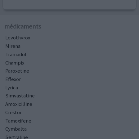
médicaments
Levothyrox
Mirena
Tramadol
Champix
Paroxetine
Effexor
Lyrica
Simvastatine
Amoxicilline
Crestor
Tamoxifene
Cymbalta
Sertraline