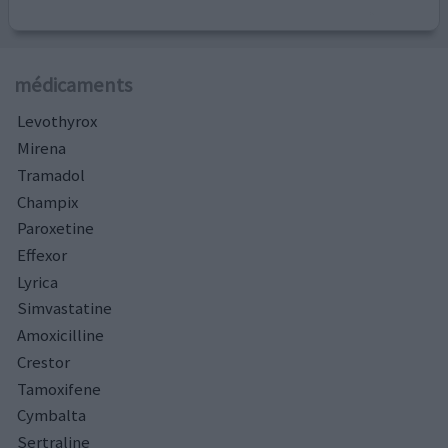
médicaments
Levothyrox
Mirena
Tramadol
Champix
Paroxetine
Effexor
Lyrica
Simvastatine
Amoxicilline
Crestor
Tamoxifene
Cymbalta
Sertraline