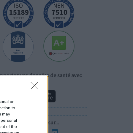
mportez vos données de santé avec
vous!
sonal or
ection to
ou may
 personal
Suivez-nous sur...
out of the
 downstream