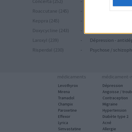
Concerta (252)
-
ADHD - psychostim
Roaccutane (245)
-
Acné
Keppra (245)
-
Epilepsie
Doxycycline (243)
-
Antibiotiques - tetr
Laroxyl (239)
-
Dépression - antidé
Risperdal (230)
-
Psychose / schizoph
médicaments
médicament-m
Levothyrox
Dépression
Mirena
Angoisse / troub
Tramadol
Contraception
Champix
Migraine
Paroxetine
Hypertension
Effexor
Diabète type 2
Lyrica
Acné
Simvastatine
Allergie