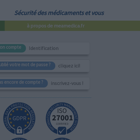
Sécurité des médicaments et vous
à propos de meamedica.fr
on compte
Identification
ublié votre mot de passe ?
cliquez ici!
as encore de compte ?
inscrivez-vous !