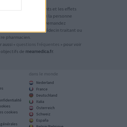
TENTION !
 avis sur les médicaments et les effets
condaires dépendent de la personne
ilisant le médicament. Demandez
jours conseil à votre médecin traitant ou
tre pharmacien.
r aussi «
questions fréquentes
» pour voir
 objectifs de
meamedica.fr
.
dans le monde
Nederland
es
France
Deutschland
onfidentialité
Italia
cookies
Österreich
des cookies
Schweiz
España
s générales
België/Belgique