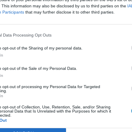
. This information may also be disclosed by us to third parties on the
IA
presseurs autre
Participants
that may further disclose it to other third parties.
et antihormones
Bo
No
per
l Data Processing Opt Outs
presseurs IRS
tie
presseurs IRS
o opt-out of the Sharing of my personal data.
ents oraux
In
e
o opt-out of the Sale of my Personal Data.
 beta bloquant
In
to opt-out of processing my Personal Data for Targeted
ing.
 beta bloquant
In
rénie - antipsychotique
o opt-out of Collection, Use, Retention, Sale, and/or Sharing
ersonal Data that Is Unrelated with the Purposes for which it
ents oraux
lected.
Out
re