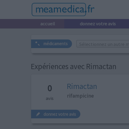
accueil
donnez votre avis
Sélectionnez un autre m
médicaments
Expériences avec Rimactan
Rimactan
0
rifampicine
avis
donnez votre avis