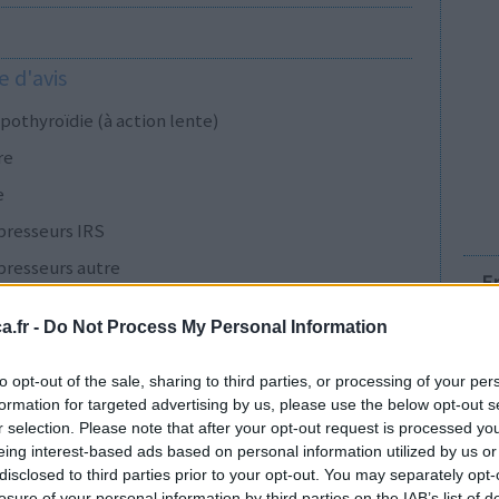
 d'avis
pothyroïdie (à action lente)
re
e
presseurs IRS
presseurs autre
E
.fr -
Do Not Process My Personal Information
presseurs IRS
to opt-out of the sale, sharing to third parties, or processing of your per
formation for targeted advertising by us, please use the below opt-out s
r selection. Please note that after your opt-out request is processed y
cillines à large spectre
eing interest-based ads based on personal information utilized by us or
disclosed to third parties prior to your opt-out. You may separately opt-
presseurs IRS
losure of your personal information by third parties on the IAB’s list of