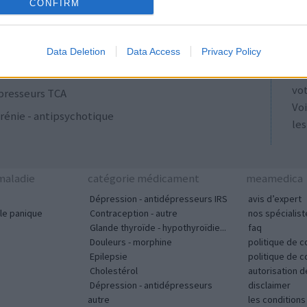
ulants
AT
CONFIRM
Les
se
Data Deletion
Data Access
Privacy Policy
ut
acyclines
tou
vo
presseurs TCA
Voi
rénie - antipsychotique
les
aladie
catégorie médicament
meamedica
Dépression - antidépresseurs IRS
avis d’expert
le panique
Contraception - autre
nos spécialist
Glande thyroïde - hypothyroïdie...
faq
Douleurs - morphine
politique de c
Epilepsie
politique de 
Cholestérol
autorisation 
Dépression - antidépresseurs
disclaimer
autre
les condition