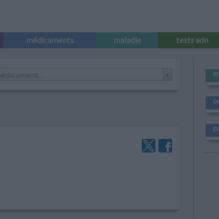
médicaments
maladie
tests adn
m
édicament...
o
p