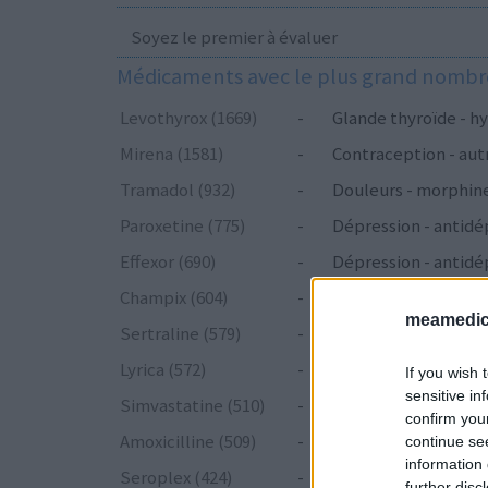
Soyez le premier à évaluer
Médicaments avec le plus grand nombre
Levothyrox (1669)
-
Glande thyroïde - hy
Mirena (1581)
-
Contraception - aut
Tramadol (932)
-
Douleurs - morphin
Paroxetine (775)
-
Dépression - antidé
Effexor (690)
-
Dépression - antidé
Champix (604)
-
Toxicomanie
meamedica
Sertraline (579)
-
Dépression - antidé
Lyrica (572)
-
Epilepsie
If you wish 
sensitive in
Simvastatine (510)
-
Cholestérol
confirm you
Amoxicilline (509)
-
Antibiotiques - péni
continue se
information 
Seroplex (424)
-
Dépression - antidé
further disc