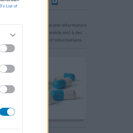
B’s List of
n à savoir:
us ne communiquons aucune information
sonnelle (prescription médicale) à des
rs. Cliquez
ici
pour plus d'informations.