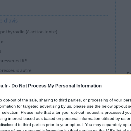
 d'avis
pothyroïdie (à action lente)
re
e
presseurs IRS
presseurs autre
E
.fr -
Do Not Process My Personal Information
presseurs IRS
to opt-out of the sale, sharing to third parties, or processing of your per
formation for targeted advertising by us, please use the below opt-out s
r selection. Please note that after your opt-out request is processed y
cillines à large spectre
eing interest-based ads based on personal information utilized by us or
disclosed to third parties prior to your opt-out. You may separately opt-
presseurs IRS
losure of your personal information by third parties on the IAB’s list of