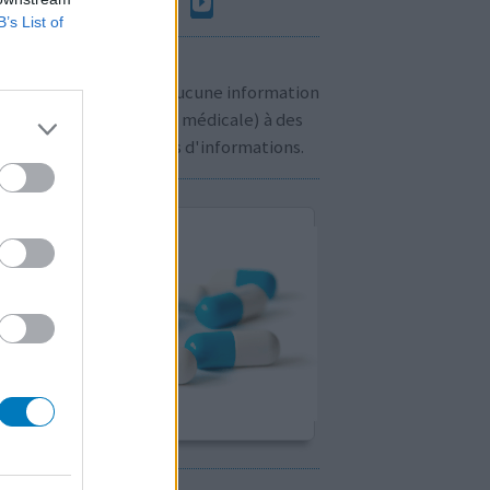
B’s List of
n à savoir:
us ne communiquons aucune information
sonnelle (prescription médicale) à des
rs. Cliquez
ici
pour plus d'informations.