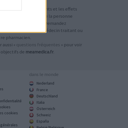
TENTION !
 avis sur les médicaments et les effets
condaires dépendent de la personne
ilisant le médicament. Demandez
jours conseil à votre médecin traitant ou
tre pharmacien.
r aussi «
questions fréquentes
» pour voir
 objectifs de
meamedica.fr
.
dans le monde
Nederland
es
France
Deutschland
onfidentialité
Italia
cookies
Österreich
des cookies
Schweiz
España
s générales
België/Belgique