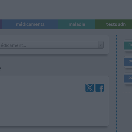
médicaments
maladie
tests adn
m
édicament...
o
e
p