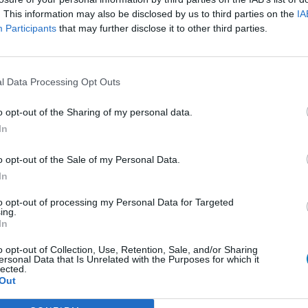
. This information may also be disclosed by us to third parties on the
IA
presseurs autre
Participants
that may further disclose it to other third parties.
et antihormones
Bo
No
per
l Data Processing Opt Outs
presseurs IRS
tie
presseurs IRS
o opt-out of the Sharing of my personal data.
ents oraux
In
e
o opt-out of the Sale of my Personal Data.
In
 beta bloquant
to opt-out of processing my Personal Data for Targeted
ing.
 beta bloquant
In
rénie - antipsychotique
o opt-out of Collection, Use, Retention, Sale, and/or Sharing
ersonal Data that Is Unrelated with the Purposes for which it
ents oraux
lected.
Out
re