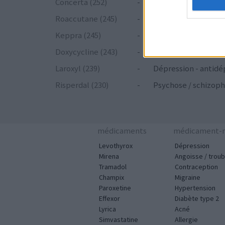
Concerta (252)
-
ADHD - psychostim
Roaccutane (245)
-
Acné
Keppra (245)
-
Epilepsie
Doxycycline (243)
-
Antibiotiques - tetr
Laroxyl (239)
-
Dépression - antidé
Risperdal (230)
-
Psychose / schizoph
médicaments
médicament-m
Levothyrox
Dépression
Mirena
Angoisse / troub
Tramadol
Contraception
Champix
Migraine
Paroxetine
Hypertension
Effexor
Diabète type 2
Lyrica
Acné
Simvastatine
Allergie