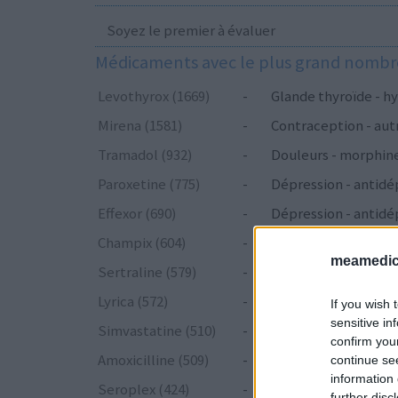
Soyez le premier à évaluer
Médicaments avec le plus grand nombre
Levothyrox (1669)
-
Glande thyroïde - hy
Mirena (1581)
-
Contraception - aut
Tramadol (932)
-
Douleurs - morphin
Paroxetine (775)
-
Dépression - antidé
Effexor (690)
-
Dépression - antidé
Champix (604)
-
Toxicomanie
meamedica
Sertraline (579)
-
Dépression - antidé
Lyrica (572)
-
Epilepsie
If you wish 
sensitive in
Simvastatine (510)
-
Cholestérol
confirm you
Amoxicilline (509)
-
Antibiotiques - péni
continue se
information 
Seroplex (424)
-
Dépression - antidé
further disc