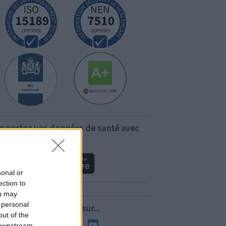
mportez vos données de santé avec
vous!
sonal or
ection to
ou may
 personal
Suivez-nous sur...
out of the
 downstream