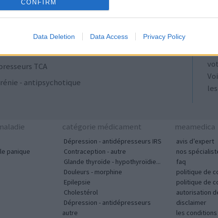
ulants
AT
CONFIRM
Les
se
Data Deletion
Data Access
Privacy Policy
ut
acyclines
tou
vo
presseurs TCA
Voi
rénie - antipsychotique
les
aladie
catégorie médicament
meamedica
Dépression - antidépresseurs IRS
avis d’expert
le panique
Contraception - autre
nos spécialist
Glande thyroïde - hypothyroïdie...
faq
Douleurs - morphine
politique de c
Epilepsie
politique de 
Cholestérol
autorisation 
Dépression - antidépresseurs
disclaimer
autre
les condition