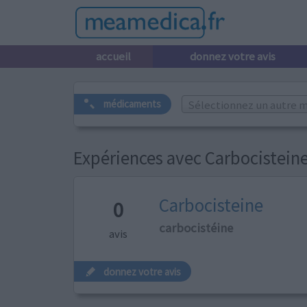
accueil
donnez votre avis
Sélectionnez un autre m
médicaments
Expériences avec Carbocistein
Carbocisteine
0
carbocistéine
avis
donnez votre avis