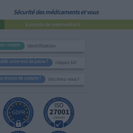
Sécurité des médicaments et vous
à propos de meamedica.fr
on compte
Identification
ublié votre mot de passe ?
cliquez ici!
as encore de compte ?
inscrivez-vous !