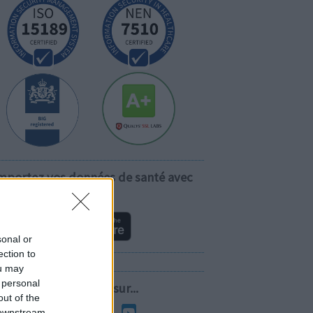
mportez vos données de santé avec
vous!
sonal or
ection to
ou may
 personal
Suivez-nous sur...
out of the
 downstream