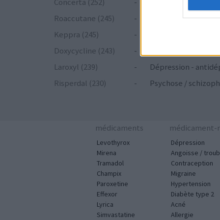
Concerta (252)
-
ADHD - psychostim
Roaccutane (245)
-
Acné
Keppra (245)
-
Epilepsie
Doxycycline (243)
-
Antibiotiques - tetr
Laroxyl (239)
-
Dépression - antidé
Risperdal (230)
-
Psychose / schizoph
médicaments
médicament-m
Levothyrox
Dépression
Mirena
Angoisse / troub
Tramadol
Contraception
Champix
Migraine
Paroxetine
Hypertension
Effexor
Diabète type 2
Lyrica
Acné
Simvastatine
Allergie