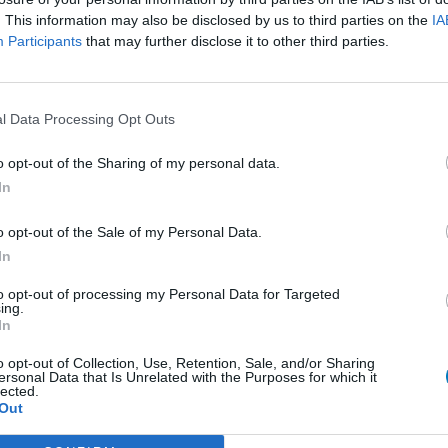
. This information may also be disclosed by us to third parties on the
IA
presseurs autre
Participants
that may further disclose it to other third parties.
et antihormones
Bo
No
per
l Data Processing Opt Outs
presseurs IRS
tie
presseurs IRS
o opt-out of the Sharing of my personal data.
ents oraux
In
e
o opt-out of the Sale of my Personal Data.
 beta bloquant
In
to opt-out of processing my Personal Data for Targeted
ing.
 beta bloquant
In
rénie - antipsychotique
o opt-out of Collection, Use, Retention, Sale, and/or Sharing
ersonal Data that Is Unrelated with the Purposes for which it
ents oraux
lected.
Out
re