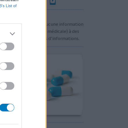
B’s List of
n à savoir:
us ne communiquons aucune information
sonnelle (prescription médicale) à des
rs. Cliquez
ici
pour plus d'informations.