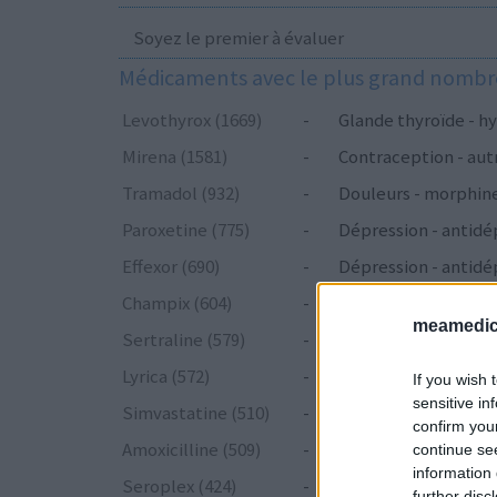
Soyez le premier à évaluer
Médicaments avec le plus grand nombre
Levothyrox (1669)
-
Glande thyroïde - hy
Mirena (1581)
-
Contraception - aut
Tramadol (932)
-
Douleurs - morphin
Paroxetine (775)
-
Dépression - antidé
Effexor (690)
-
Dépression - antidé
Champix (604)
-
Toxicomanie
meamedica
Sertraline (579)
-
Dépression - antidé
Lyrica (572)
-
Epilepsie
If you wish 
sensitive in
Simvastatine (510)
-
Cholestérol
confirm you
Amoxicilline (509)
-
Antibiotiques - péni
continue se
information 
Seroplex (424)
-
Dépression - antidé
further disc