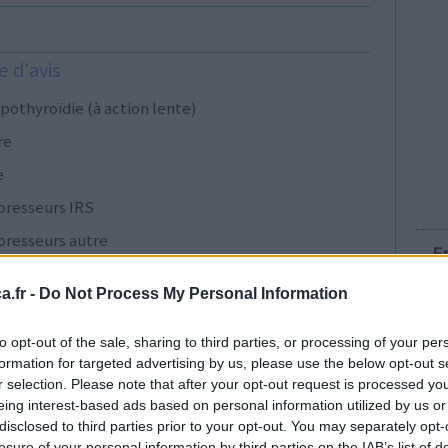
 d'avis
pothyroïdie (à action lente)
re
e
presseurs IRS
presseurs autre
E
.fr -
Do Not Process My Personal Information
presseurs IRS
to opt-out of the sale, sharing to third parties, or processing of your per
formation for targeted advertising by us, please use the below opt-out s
r selection. Please note that after your opt-out request is processed y
cillines à large spectre
eing interest-based ads based on personal information utilized by us or
disclosed to third parties prior to your opt-out. You may separately opt-
presseurs IRS
losure of your personal information by third parties on the IAB’s list of