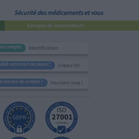
Sécurité des médicaments et vous
à propos de meamedica.fr
on compte
Identification
ublié votre mot de passe ?
cliquez ici!
as encore de compte ?
inscrivez-vous !