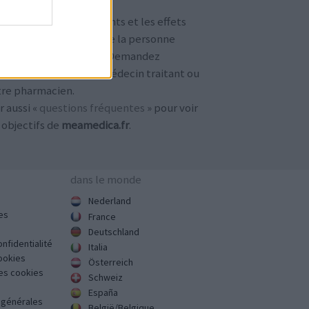
TENTION !
 avis sur les médicaments et les effets
condaires dépendent de la personne
ilisant le médicament. Demandez
jours conseil à votre médecin traitant ou
tre pharmacien.
r aussi «
questions fréquentes
» pour voir
 objectifs de
meamedica.fr
.
dans le monde
Nederland
es
France
Deutschland
onfidentialité
Italia
cookies
Österreich
des cookies
Schweiz
España
s générales
België/Belgique