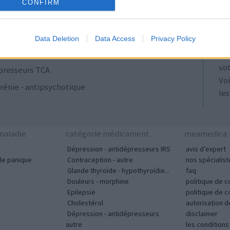
ulants
AT
CONFIRM
Les
se
Data Deletion
Data Access
Privacy Policy
ut
acyclines
tou
vo
presseurs TCA
Voi
rénie - antipsychotique
les
aladie
catégorie médicament
meamedica
Dépression - antidépresseurs IRS
avis d’expert
le panique
Contraception - autre
nos spécialist
Glande thyroïde - hypothyroïdie...
faq
Douleurs - morphine
politique de c
Epilepsie
politique de 
Cholestérol
autorisation 
Dépression - antidépresseurs
disclaimer
autre
les condition