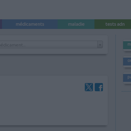
médicaments
maladie
tests adn
m
édicament...
o
p