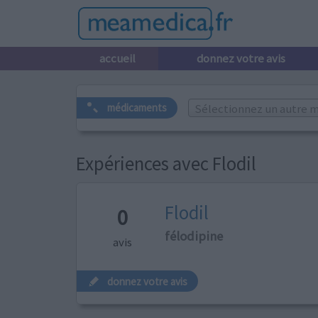
accueil
donnez votre avis
Sélectionnez un autre m
médicaments
Expériences avec Flodil
Flodil
0
félodipine
avis
donnez votre avis