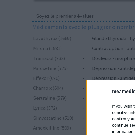
Soyez le premier à évaluer
Médicaments avec le plus grand nombre
Levothyrox (1669)
-
Glande thyroïde - hy
Mirena (1581)
-
Contraception - aut
Tramadol (932)
-
Douleurs - morphin
Paroxetine (775)
-
Dépression - antidé
Effexor (690)
-
Dépression - antidé
Champix (604)
-
Toxicomanie
meamedica
Sertraline (579)
-
Dépression - antidé
If you wish 
Lyrica (572)
-
Epilepsie
sensitive in
Simvastatine (510)
-
Cholestérol
confirm you
continue se
Amoxicilline (509)
-
Antibiotiques - péni
information 