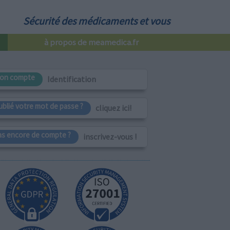
Sécurité des médicaments et vous
à propos de meamedica.fr
on compte
Identification
ublié votre mot de passe ?
cliquez ici!
as encore de compte ?
inscrivez-vous !