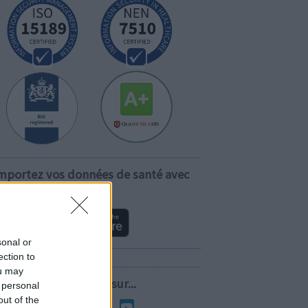
mportez vos données de santé avec
vous!
sonal or
ection to
ou may
Suivez-nous sur...
 personal
out of the