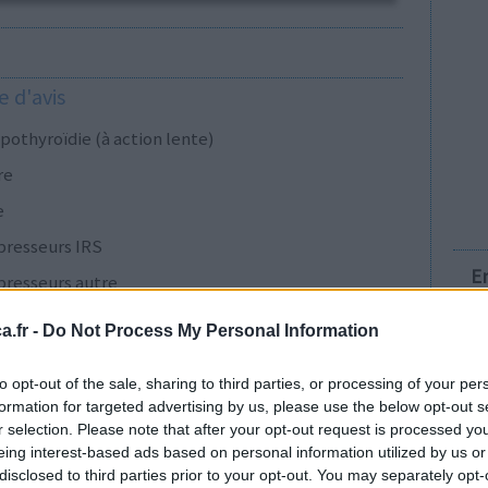
 d'avis
pothyroïdie (à action lente)
re
e
presseurs IRS
E
presseurs autre
.fr -
Do Not Process My Personal Information
presseurs IRS
to opt-out of the sale, sharing to third parties, or processing of your per
formation for targeted advertising by us, please use the below opt-out s
r selection. Please note that after your opt-out request is processed y
eing interest-based ads based on personal information utilized by us or
cillines à large spectre
disclosed to third parties prior to your opt-out. You may separately opt-