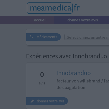
accueil
donnez votre avis
Sélectionnez un autre m
médicaments
Expériences avec Innobranduo
Innobranduo
0
facteur von willebrand / fac
avis
de coagulation
donnez votre avis