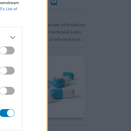
 downstream
B’s List of
n à savoir:
us ne communiquons aucune information
sonnelle (prescription médicale) à des
rs. Cliquez
ici
pour plus d'informations.