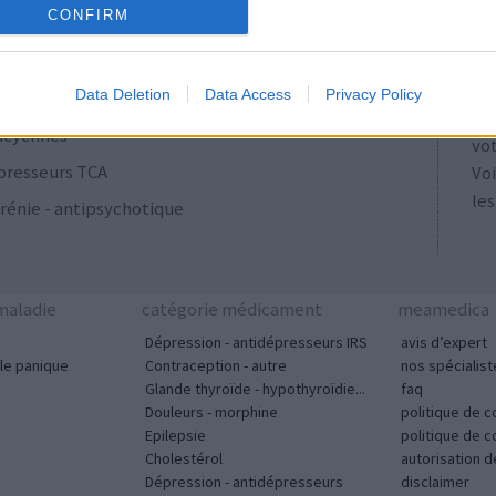
AT
CONFIRM
ulants
Les
se
ut
Data Deletion
Data Access
Privacy Policy
tou
acyclines
vo
presseurs TCA
Voi
les
rénie - antipsychotique
aladie
catégorie médicament
meamedica
Dépression - antidépresseurs IRS
avis d’expert
le panique
Contraception - autre
nos spécialist
Glande thyroïde - hypothyroïdie...
faq
Douleurs - morphine
politique de c
Epilepsie
politique de 
Cholestérol
autorisation 
Dépression - antidépresseurs
disclaimer