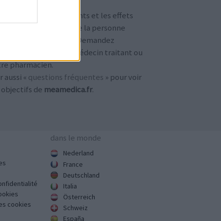
TENTION !
 avis sur les médicaments et les effets
condaires dépendent de la personne
ilisant le médicament. Demandez
jours conseil à votre médecin traitant ou
tre pharmacien.
r aussi «
questions fréquentes
» pour voir
 objectifs de
meamedica.fr
.
dans le monde
Nederland
es
France
Deutschland
onfidentialité
Italia
cookies
Österreich
des cookies
Schweiz
España