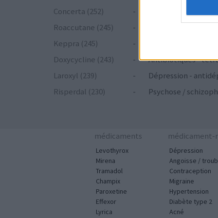
Concerta (252)
-
ADHD - psychostim
Roaccutane (245)
-
Acné
Keppra (245)
-
Epilepsie
Doxycycline (243)
-
Antibiotiques - tetr
Laroxyl (239)
-
Dépression - antidé
Risperdal (230)
-
Psychose / schizoph
médicaments
médicament-m
Levothyrox
Dépression
Mirena
Angoisse / troub
Tramadol
Contraception
Champix
Migraine
Paroxetine
Hypertension
Effexor
Diabète type 2
Lyrica
Acné