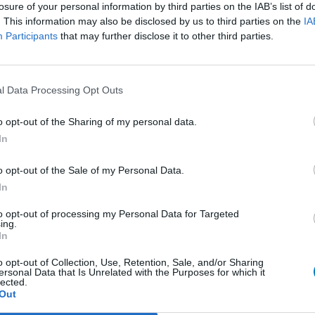
presseurs IRS
losure of your personal information by third parties on the IAB’s list of
. This information may also be disclosed by us to third parties on the
IA
presseurs autre
Participants
that may further disclose it to other third parties.
Bo
et antihormones
No
per
l Data Processing Opt Outs
tie
presseurs IRS
presseurs IRS
o opt-out of the Sharing of my personal data.
In
ents oraux
e
o opt-out of the Sale of my Personal Data.
In
 beta bloquant
to opt-out of processing my Personal Data for Targeted
ing.
In
 beta bloquant
rénie - antipsychotique
o opt-out of Collection, Use, Retention, Sale, and/or Sharing
ersonal Data that Is Unrelated with the Purposes for which it
lected.
ents oraux
Out
re