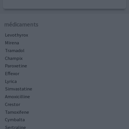
médicaments
Levothyrox
Mirena
Tramadol
Champix
Paroxetine
Effexor
Lyrica
Simvastatine
Amoxicilline
Crestor
Tamoxifene
Cymbalta
Sertraline