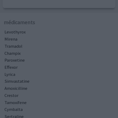
médicaments
Levothyrox
Mirena
Tramadol
Champix
Paroxetine
Effexor
Lyrica
Simvastatine
Amoxicilline
Crestor
Tamoxifene
Cymbalta
Sertraline