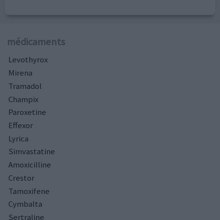
médicaments
Levothyrox
Mirena
Tramadol
Champix
Paroxetine
Effexor
Lyrica
Simvastatine
Amoxicilline
Crestor
Tamoxifene
Cymbalta
Sertraline