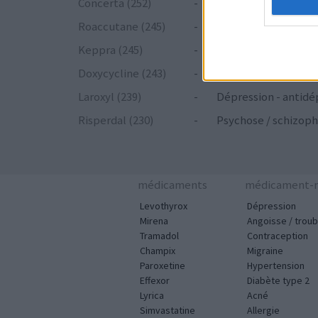
Concerta (252)
-
ADHD - psychostim
Roaccutane (245)
-
Acné
Keppra (245)
-
Epilepsie
Doxycycline (243)
-
Antibiotiques - tetr
Laroxyl (239)
-
Dépression - antidé
Risperdal (230)
-
Psychose / schizoph
médicaments
médicament-m
Levothyrox
Dépression
Mirena
Angoisse / troub
Tramadol
Contraception
Champix
Migraine
Paroxetine
Hypertension
Effexor
Diabète type 2
Lyrica
Acné
Simvastatine
Allergie