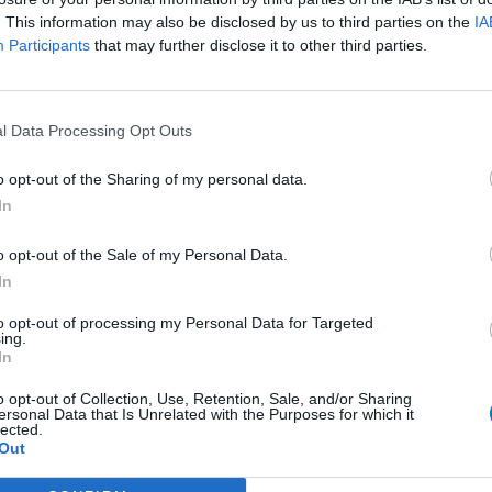
. This information may also be disclosed by us to third parties on the
IA
presseurs autre
Participants
that may further disclose it to other third parties.
et antihormones
Bo
No
per
l Data Processing Opt Outs
presseurs IRS
tie
presseurs IRS
o opt-out of the Sharing of my personal data.
ents oraux
In
e
o opt-out of the Sale of my Personal Data.
 beta bloquant
In
to opt-out of processing my Personal Data for Targeted
ing.
 beta bloquant
In
rénie - antipsychotique
o opt-out of Collection, Use, Retention, Sale, and/or Sharing
ersonal Data that Is Unrelated with the Purposes for which it
ents oraux
lected.
Out
re