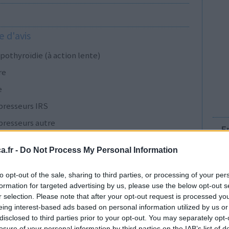
 d'avis
pothyroïdie (à action lente)
re
e
presseurs IRS
presseurs autre
E
.fr -
Do Not Process My Personal Information
presseurs IRS
to opt-out of the sale, sharing to third parties, or processing of your per
formation for targeted advertising by us, please use the below opt-out s
r selection. Please note that after your opt-out request is processed y
cillines à large spectre
eing interest-based ads based on personal information utilized by us or
disclosed to third parties prior to your opt-out. You may separately opt-
presseurs IRS
losure of your personal information by third parties on the IAB’s list of