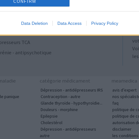
ulants
AT
CONFIRM
Les
se
Data Deletion
Data Access
Privacy Policy
ut
acyclines
tou
vo
presseurs TCA
Voi
rénie - antipsychotique
les
aladie
catégorie médicament
meamedica
Dépression - antidépresseurs IRS
avis d’expert
le panique
Contraception - autre
nos spécialist
Glande thyroïde - hypothyroïdie...
faq
Douleurs - morphine
politique de c
Epilepsie
politique de 
Cholestérol
autorisation 
Dépression - antidépresseurs
disclaimer
autre
les condition