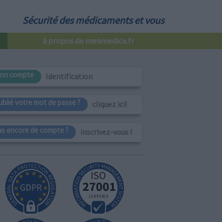
Sécurité des médicaments et vous
à propos de meamedica.fr
on compte
Identification
ublié votre mot de passe ?
cliquez ici!
as encore de compte ?
inscrivez-vous !