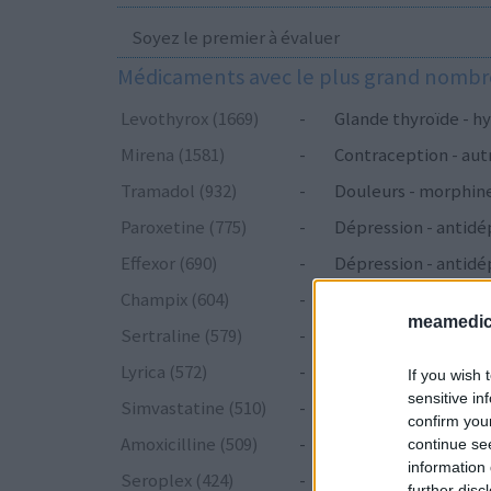
Soyez le premier à évaluer
Médicaments avec le plus grand nombre
Levothyrox (1669)
-
Glande thyroïde - hy
Mirena (1581)
-
Contraception - aut
Tramadol (932)
-
Douleurs - morphin
Paroxetine (775)
-
Dépression - antidé
Effexor (690)
-
Dépression - antidé
Champix (604)
-
Toxicomanie
meamedica
Sertraline (579)
-
Dépression - antidé
Lyrica (572)
-
Epilepsie
If you wish 
sensitive in
Simvastatine (510)
-
Cholestérol
confirm you
Amoxicilline (509)
-
Antibiotiques - péni
continue se
information 
Seroplex (424)
-
Dépression - antidé
further disc