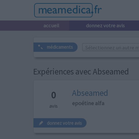
accueil
donnez votre avis
Sélectionnez un autre m
médicaments
Expériences avec Abseamed
Abseamed
0
epoétine alfa
avis
donnez votre avis