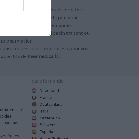
TENTION !
 avis sur les médicaments et les effets
condaires dépendent de la personne
ilisant le médicament. Demandez
jours conseil à votre médecin traitant ou
tre pharmacien.
r aussi «
questions fréquentes
» pour voir
 objectifs de
meamedica.fr
.
dans le monde
Nederland
es
France
Deutschland
onfidentialité
Italia
cookies
Österreich
des cookies
Schweiz
España
s générales
België/Belgique