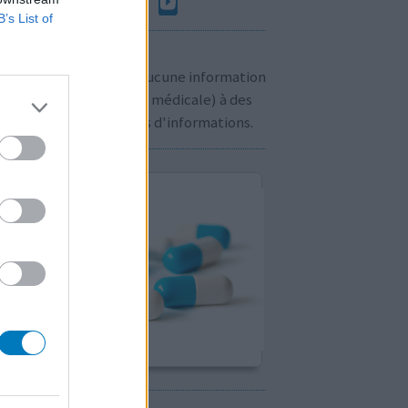
B’s List of
n à savoir:
us ne communiquons aucune information
sonnelle (prescription médicale) à des
rs. Cliquez
ici
pour plus d'informations.