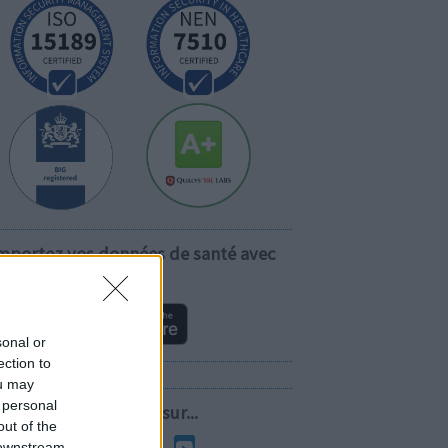
mportez vos données de santé avec
vous!
sonal or
ection to
ou may
 personal
Suivez-nous sur...
out of the
 downstream