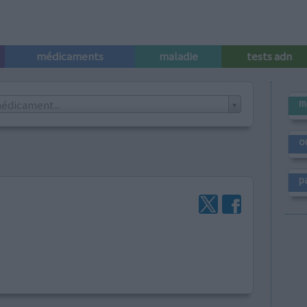
médicaments
maladie
tests adn
m
édicament...
o
p