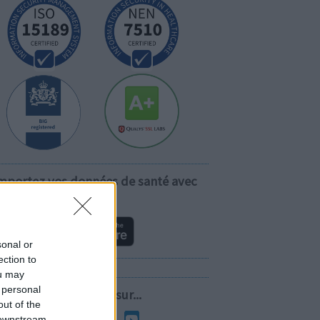
mportez vos données de santé avec
vous!
sonal or
ection to
ou may
 personal
Suivez-nous sur...
out of the
 downstream