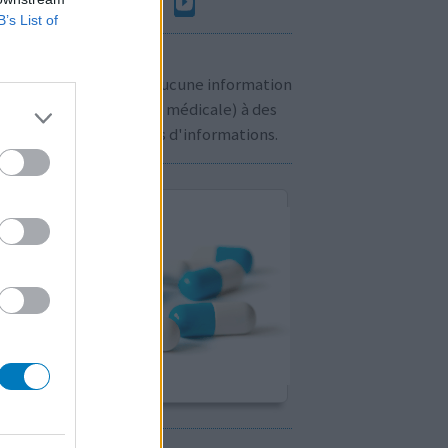
B’s List of
n à savoir:
us ne communiquons aucune information
sonnelle (prescription médicale) à des
rs. Cliquez
ici
pour plus d'informations.