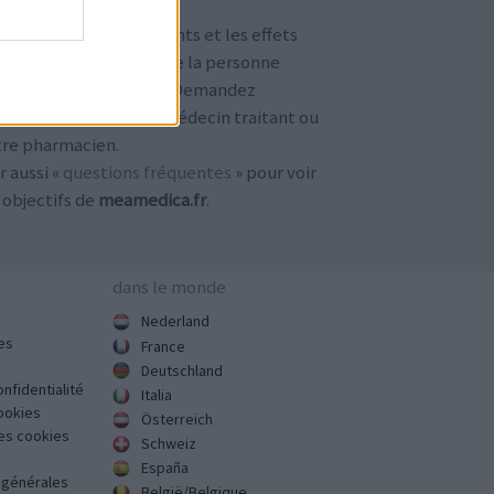
TENTION !
 avis sur les médicaments et les effets
condaires dépendent de la personne
ilisant le médicament. Demandez
jours conseil à votre médecin traitant ou
tre pharmacien.
r aussi «
questions fréquentes
» pour voir
 objectifs de
meamedica.fr
.
dans le monde
Nederland
es
France
Deutschland
onfidentialité
Italia
cookies
Österreich
des cookies
Schweiz
España
s générales
België/Belgique