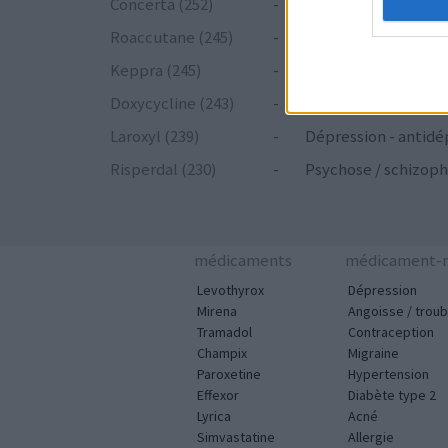
Concerta (252)
-
ADHD - psychostim
Roaccutane (245)
-
Acné
Keppra (245)
-
Epilepsie
Doxycycline (243)
-
Antibiotiques - tetr
Laroxyl (239)
-
Dépression - antidé
Risperdal (230)
-
Psychose / schizoph
médicaments
médicament-m
Levothyrox
Dépression
Mirena
Angoisse / troub
Tramadol
Contraception
Champix
Migraine
Paroxetine
Hypertension
Effexor
Diabète type 2
Lyrica
Acné
Simvastatine
Allergie