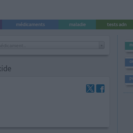
médicaments
maladie
tests adn
m
édicament...
o
xide
p