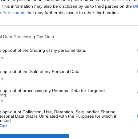
. This information may also be disclosed by us to third parties on the
IA
presseurs autre
Participants
that may further disclose it to other third parties.
et antihormones
Bo
No
per
l Data Processing Opt Outs
presseurs IRS
tie
presseurs IRS
o opt-out of the Sharing of my personal data.
ents oraux
In
e
o opt-out of the Sale of my Personal Data.
 beta bloquant
In
to opt-out of processing my Personal Data for Targeted
ing.
 beta bloquant
In
rénie - antipsychotique
o opt-out of Collection, Use, Retention, Sale, and/or Sharing
ersonal Data that Is Unrelated with the Purposes for which it
ents oraux
lected.
Out
re