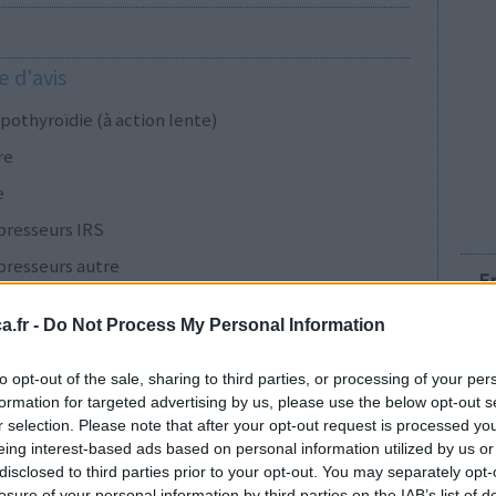
 d'avis
pothyroïdie (à action lente)
re
e
presseurs IRS
presseurs autre
E
.fr -
Do Not Process My Personal Information
presseurs IRS
to opt-out of the sale, sharing to third parties, or processing of your per
formation for targeted advertising by us, please use the below opt-out s
r selection. Please note that after your opt-out request is processed y
cillines à large spectre
eing interest-based ads based on personal information utilized by us or
disclosed to third parties prior to your opt-out. You may separately opt-
presseurs IRS
losure of your personal information by third parties on the IAB’s list of