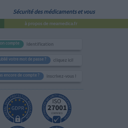
Sécurité des médicaments et vous
à propos de meamedica.fr
on compte
Identification
ublié votre mot de passe ?
cliquez ici!
as encore de compte ?
inscrivez-vous !