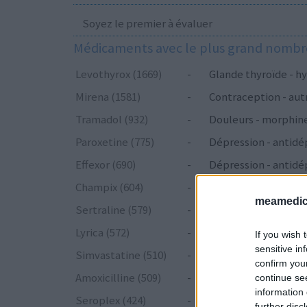
Soyez le premier à évaluer
Médicaments avec le plus grand nombre
Levothyrox (1669)
-
Glande thyroïde - hy
Mirena (1581)
-
Contraception - aut
Tramadol (932)
-
Douleurs - morphin
Paroxetine (775)
-
Dépression - antidé
Effexor (690)
-
Dépression - antidé
Champix (604)
-
Toxicomanie
meamedica
Sertraline (579)
-
Dépression - antidé
Lyrica (572)
-
Epilepsie
If you wish 
sensitive in
Simvastatine (510)
-
Cholestérol
confirm you
Amoxicilline (509)
-
Antibiotiques - péni
continue se
information 
Seroplex (424)
-
Dépression - antidé
further disc