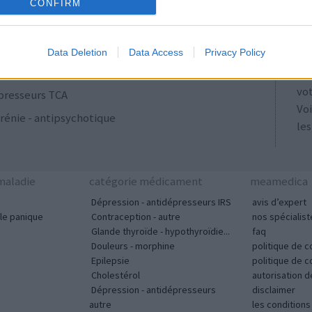
ulants
AT
CONFIRM
Les
se
Data Deletion
Data Access
Privacy Policy
ut
acyclines
tou
vo
presseurs TCA
Voi
rénie - antipsychotique
les
aladie
catégorie médicament
meamedica
Dépression - antidépresseurs IRS
avis d’expert
le panique
Contraception - autre
nos spécialist
Glande thyroïde - hypothyroïdie...
faq
Douleurs - morphine
politique de c
Epilepsie
politique de 
Cholestérol
autorisation 
Dépression - antidépresseurs
disclaimer
autre
les condition