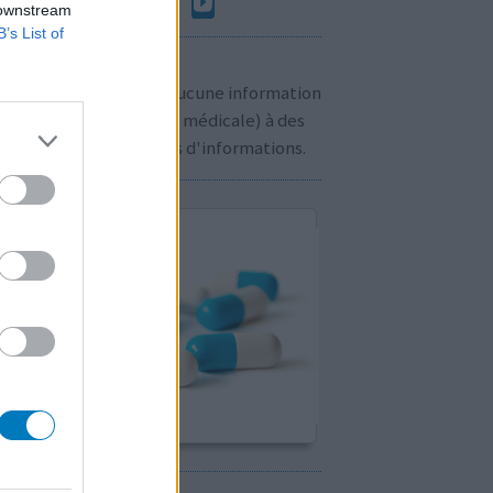
 downstream
B’s List of
n à savoir:
us ne communiquons aucune information
sonnelle (prescription médicale) à des
rs. Cliquez
ici
pour plus d'informations.