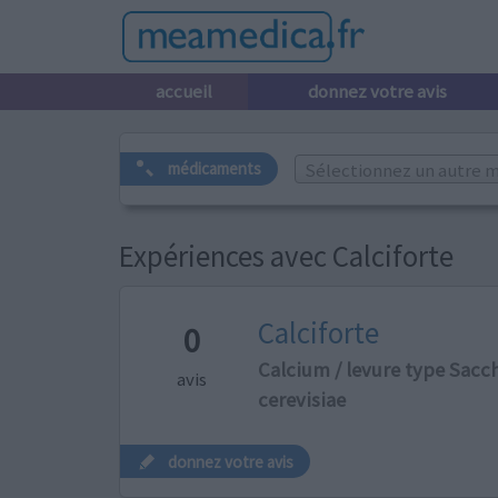
accueil
donnez votre avis
Sélectionnez un autre m
médicaments
Expériences avec Calciforte
Calciforte
0
Calcium / levure type Sac
avis
cerevisiae
donnez votre avis