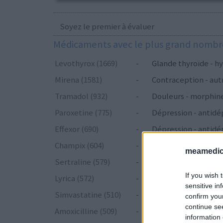
Soyez le premier à évaluer
Médicaments avec le plus grand nombre
Levothyrox (1669)
-
Glande thyroïde - hy
Mirena (1581)
-
Contraception - aut
Tramadol (932)
-
Douleurs - morphin
Paroxetine (775)
-
Dépression - antidé
Effexor (690)
-
Dépression - antidé
Champix (604)
-
Toxicomanie
meamedica
Sertraline (579)
-
Dépression - antidé
If you wish 
Lyrica (572)
-
Epilepsie
sensitive in
Simvastatine (510)
-
Cholestérol
confirm you
continue se
Amoxicilline (509)
-
Antibiotiques - péni
information 