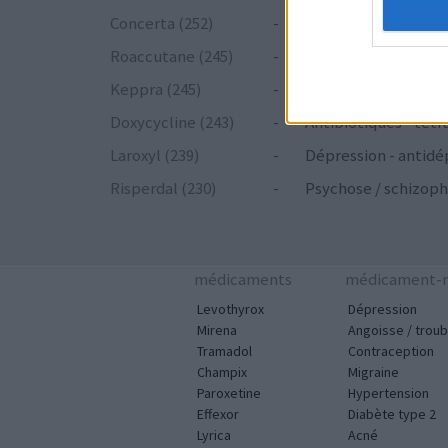
Concerta (252)
-
ADHD - psychostim
Roaccutane (245)
-
Acné
Keppra (245)
-
Epilepsie
Doxycycline (243)
-
Antibiotiques - tetr
Laroxyl (239)
-
Dépression - antidé
Risperdal (230)
-
Psychose / schizoph
médicaments
médicament-m
Levothyrox
Dépression
Mirena
Angoisse / troub
Tramadol
Contraception
Champix
Migraine
Paroxetine
Hypertension
Effexor
Diabète type 2
Lyrica
Acné