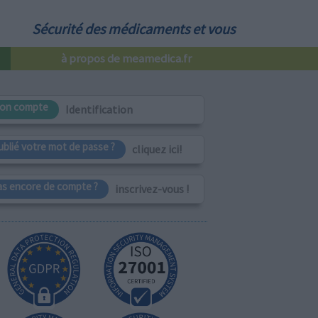
Sécurité des médicaments et vous
à propos de meamedica.fr
on compte
Identification
ublié votre mot de passe ?
cliquez ici!
as encore de compte ?
inscrivez-vous !