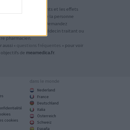
TENTION !
 avis sur les médicaments et les effets
condaires dépendent de la personne
ilisant le médicament. Demandez
jours conseil à votre médecin traitant ou
tre pharmacien.
r aussi «
questions fréquentes
» pour voir
 objectifs de
meamedica.fr
.
dans le monde
Nederland
es
France
Deutschland
onfidentialité
Italia
cookies
Österreich
des cookies
Schweiz
España