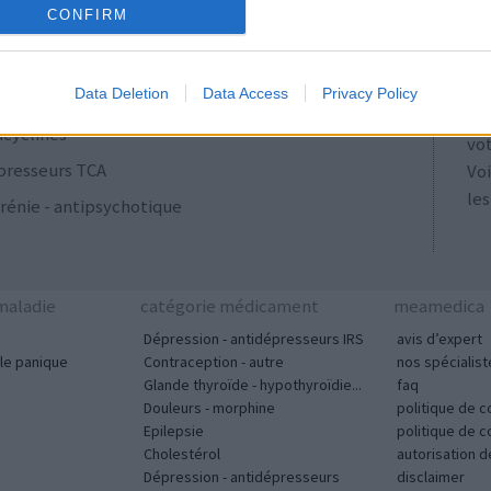
AT
CONFIRM
ulants
Les
se
ut
Data Deletion
Data Access
Privacy Policy
tou
acyclines
vo
presseurs TCA
Voi
les
rénie - antipsychotique
aladie
catégorie médicament
meamedica
Dépression - antidépresseurs IRS
avis d’expert
le panique
Contraception - autre
nos spécialist
Glande thyroïde - hypothyroïdie...
faq
Douleurs - morphine
politique de c
Epilepsie
politique de 
Cholestérol
autorisation 
Dépression - antidépresseurs
disclaimer