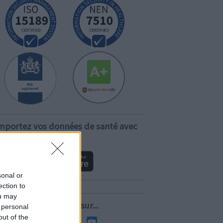
mportez vos données de santé avec
vous!
sonal or
ection to
ou may
Suivez-nous sur...
 personal
out of the