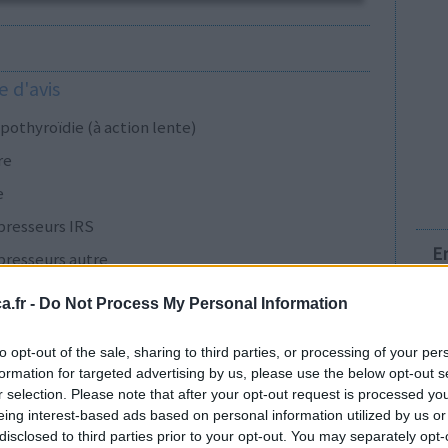
 d'avis
pothyroïdie (à action lente)
re
e
presseurs IRS
E
presseurs autre
.fr -
Do Not Process My Personal Information
presseurs IRS
to opt-out of the sale, sharing to third parties, or processing of your per
formation for targeted advertising by us, please use the below opt-out s
r selection. Please note that after your opt-out request is processed y
eing interest-based ads based on personal information utilized by us or
cillines à large spectre
disclosed to third parties prior to your opt-out. You may separately opt-