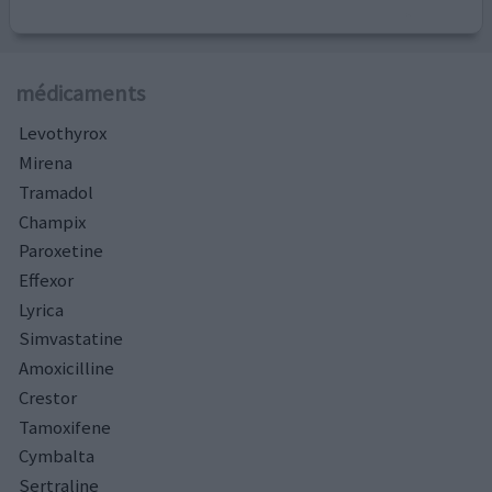
médicaments
Levothyrox
Mirena
Tramadol
Champix
Paroxetine
Effexor
Lyrica
Simvastatine
Amoxicilline
Crestor
Tamoxifene
Cymbalta
Sertraline