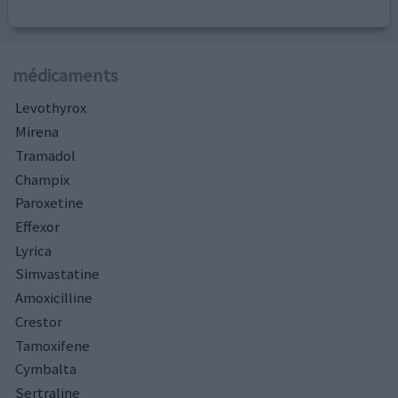
médicaments
Levothyrox
Mirena
Tramadol
Champix
Paroxetine
Effexor
Lyrica
Simvastatine
Amoxicilline
Crestor
Tamoxifene
Cymbalta
Sertraline