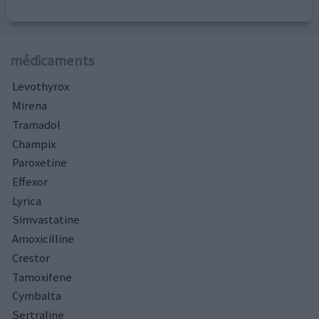
médicaments
Levothyrox
Mirena
Tramadol
Champix
Paroxetine
Effexor
Lyrica
Simvastatine
Amoxicilline
Crestor
Tamoxifene
Cymbalta
Sertraline