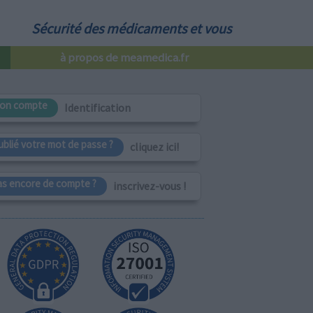
Sécurité des médicaments et vous
à propos de meamedica.fr
on compte
Identification
ublié votre mot de passe ?
cliquez ici!
as encore de compte ?
inscrivez-vous !