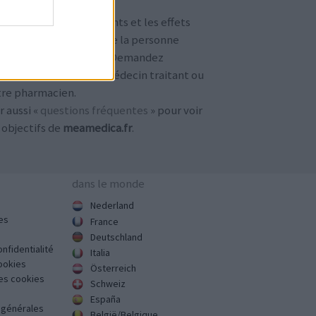
TENTION !
 avis sur les médicaments et les effets
condaires dépendent de la personne
ilisant le médicament. Demandez
jours conseil à votre médecin traitant ou
tre pharmacien.
r aussi «
questions fréquentes
» pour voir
 objectifs de
meamedica.fr
.
dans le monde
Nederland
es
France
Deutschland
onfidentialité
Italia
cookies
Österreich
des cookies
Schweiz
España
s générales
België/Belgique