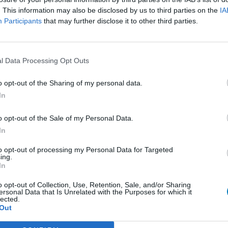
. This information may also be disclosed by us to third parties on the
IA
presseurs autre
Participants
that may further disclose it to other third parties.
et antihormones
Bo
No
per
l Data Processing Opt Outs
presseurs IRS
tie
presseurs IRS
o opt-out of the Sharing of my personal data.
ents oraux
In
e
o opt-out of the Sale of my Personal Data.
In
 beta bloquant
to opt-out of processing my Personal Data for Targeted
ing.
 beta bloquant
In
rénie - antipsychotique
o opt-out of Collection, Use, Retention, Sale, and/or Sharing
ersonal Data that Is Unrelated with the Purposes for which it
ents oraux
lected.
Out
re