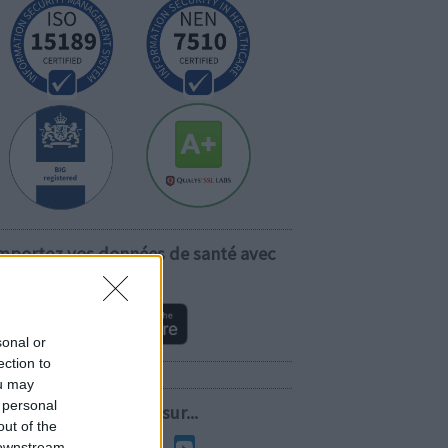
mportez vos données de santé avec
vous!
sonal or
ection to
ou may
 personal
Suivez-nous sur...
out of the
 downstream