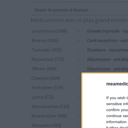
Soyez le premier à évaluer
Médicaments avec le plus grand nombre
Levothyrox (1669)
-
Glande thyroïde - hy
Mirena (1581)
-
Contraception - aut
Tramadol (932)
-
Douleurs - morphin
Paroxetine (775)
-
Dépression - antidé
Effexor (690)
-
Dépression - antidé
Champix (604)
-
Toxicomanie
meamedica
Sertraline (579)
-
Dépression - antidé
Lyrica (572)
-
Epilepsie
If you wish 
sensitive in
Simvastatine (510)
-
Cholestérol
confirm you
Amoxicilline (509)
-
Antibiotiques - péni
continue se
information 
Seroplex (424)
-
Dépression - antidé
further disc