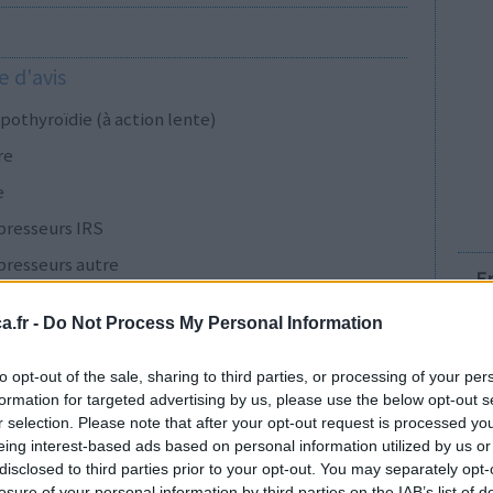
 d'avis
pothyroïdie (à action lente)
re
e
presseurs IRS
presseurs autre
E
.fr -
Do Not Process My Personal Information
presseurs IRS
to opt-out of the sale, sharing to third parties, or processing of your per
formation for targeted advertising by us, please use the below opt-out s
r selection. Please note that after your opt-out request is processed y
cillines à large spectre
eing interest-based ads based on personal information utilized by us or
disclosed to third parties prior to your opt-out. You may separately opt-
presseurs IRS
losure of your personal information by third parties on the IAB’s list of