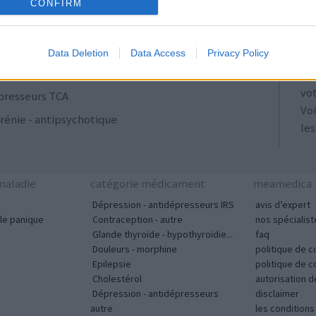
ulants
AT
CONFIRM
Les
se
Data Deletion
Data Access
Privacy Policy
ut
acyclines
tou
vo
presseurs TCA
Voi
rénie - antipsychotique
les
aladie
catégorie médicament
meamedica
Dépression - antidépresseurs IRS
avis d’expert
le panique
Contraception - autre
nos spécialist
Glande thyroïde - hypothyroïdie...
faq
Douleurs - morphine
politique de c
Epilepsie
politique de 
Cholestérol
autorisation 
Dépression - antidépresseurs
disclaimer
autre
les condition