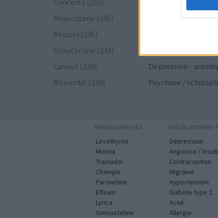
Concerta (252)
-
ADHD - psychostim
Roaccutane (245)
-
Acné
Keppra (245)
-
Epilepsie
Doxycycline (243)
-
Antibiotiques - tetr
Laroxyl (239)
-
Dépression - antidé
Risperdal (230)
-
Psychose / schizoph
médicaments
médicament-m
Levothyrox
Dépression
Mirena
Angoisse / troub
Tramadol
Contraception
Champix
Migraine
Paroxetine
Hypertension
Effexor
Diabète type 2
Lyrica
Acné
Simvastatine
Allergie