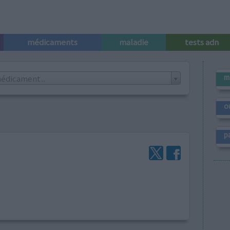
médicaments
maladie
tests adn
m
édicament...
o
p