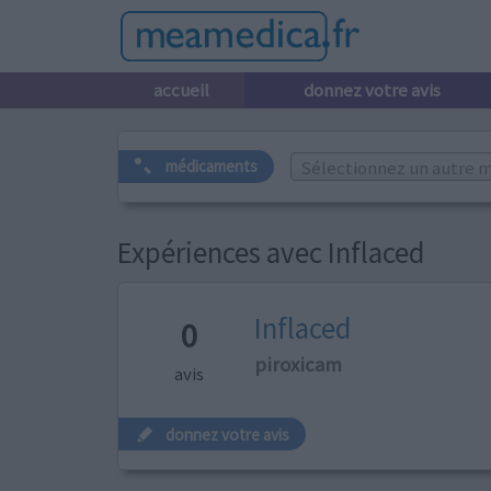
accueil
donnez votre avis
Sélectionnez un autre m
médicaments
Expériences avec Inflaced
Inflaced
0
piroxicam
avis
donnez votre avis