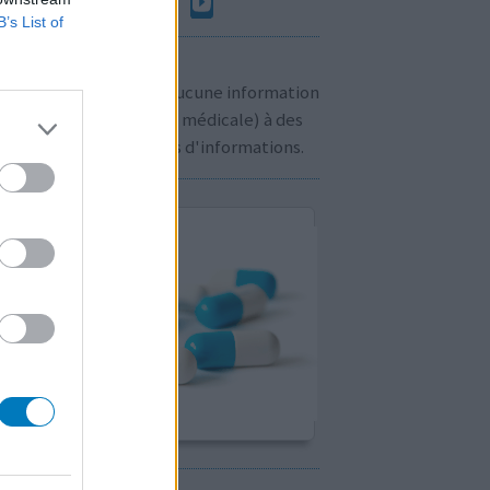
B’s List of
n à savoir:
us ne communiquons aucune information
sonnelle (prescription médicale) à des
rs. Cliquez
ici
pour plus d'informations.