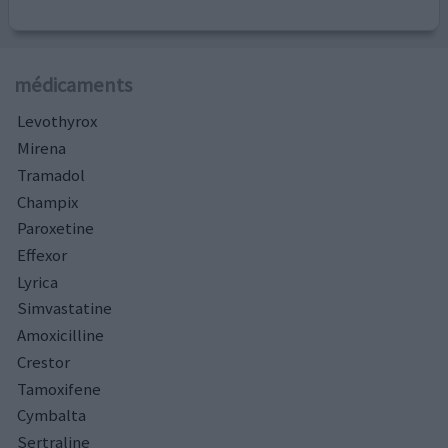
médicaments
Levothyrox
Mirena
Tramadol
Champix
Paroxetine
Effexor
Lyrica
Simvastatine
Amoxicilline
Crestor
Tamoxifene
Cymbalta
Sertraline