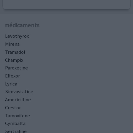
médicaments
Levothyrox
Mirena
Tramadol
Champix
Paroxetine
Effexor
Lyrica
Simvastatine
Amoxicilline
Crestor
Tamoxifene
Cymbalta
Sertraline