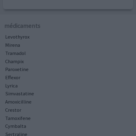
médicaments
Levothyrox
Mirena
Tramadol
Champix
Paroxetine
Effexor
Lyrica
Simvastatine
Amoxicilline
Crestor
Tamoxifene
Cymbalta
Sertraline