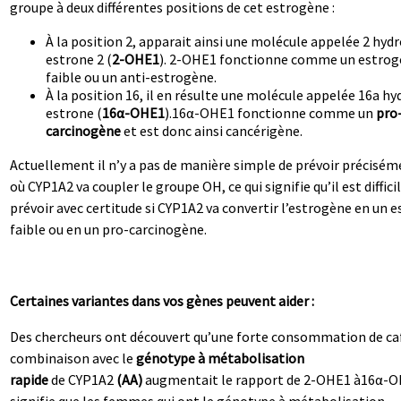
groupe à deux différentes positions de cet estrogène :
À la position 2, apparait ainsi une molécule appelée 2 hyd
estrone 2 (
2-OHE1
). 2-OHE1 fonctionne comme un estro
faible ou un anti-estrogène.
À la position 16, il en résulte une molécule appelée 16a hy
estrone (
16α-OHE1
).16α-OHE1 fonctionne comme un
pro
carcinogène
et est donc ainsi cancérigène.
Actuellement il n’y a pas de manière simple de prévoir précisé
où CYP1A2 va coupler le groupe OH, ce qui signifie qu’il est diffici
prévoir avec certitude si CYP1A2 va convertir l’estrogène en un 
faible ou en un pro-carcinogène.
Certaines variantes dans vos gènes peuvent aider :
Des chercheurs ont découvert qu’une forte consommation de ca
combinaison avec le
génotype à métabolisation
rapide
de CYP1A2
(AA)
augmentait le rapport de 2-OHE1 à16α-O