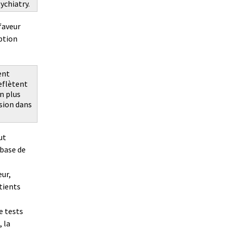
ychiatry.
faveur
ption
ent
reflètent
n plus
sion dans
ut
 base de
eur,
atients
e tests
, la