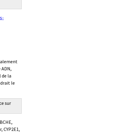
s-
également
e ADN,
 de la
drait le
ce sur
 BCHE,
r, CYP2E1,