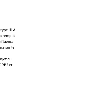
e type HLA
a remplit
influence
nce sur le
bjet du
 DRB3 et