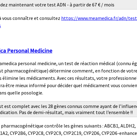
z maintenant votre test ADN - à partir de 67 € / mois
 vous connaître et consultez
https://www.meamedica.fr/adn/test
s
a Personal Medicine
amedica personal medicine, un test de réaction médical (connu 
t pharmacogénétique) détermine comment, en fonction de votr
s élimine les médicaments. Avec ces résultats, votre professionnel
ra être mieux informé pour décider quel médicament vous convien
ans quelle posologie.
st est complet avec les 28 gènes connus comme ayant de l’influen
ication. Pas de demi-résultat, mais vraiment tout l’ensemble !!
 pharmacogénétique contrôle les gènes suivants : ABCB1, ALDH2,
1A2, CYP2B6, CYP2C8, CYP2C9, CYP2C19, CYP2D6, CYP2D6-enhance