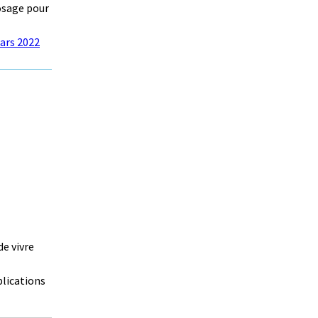
osage pour
ars 2022
e vivre
plications