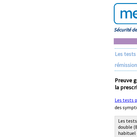
Sécurité d
Les test
rémission
Preuve g
la prescr
Les tests
des symptô
Les test
double (
habituel 