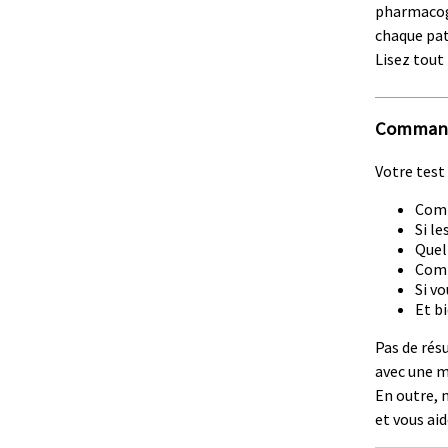
pharmacogé
chaque pati
Lisez tout 
Commande
Votre test
Comb
Si l
Quel
Comm
Si v
Et b
Pas de rés
avec une m
En outre, 
et vous aid