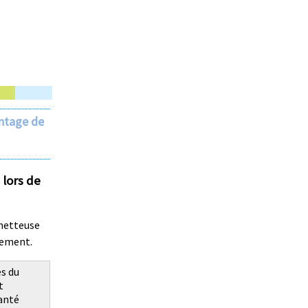
ntage de
 lors de
metteuse
tement.
s du
t
santé