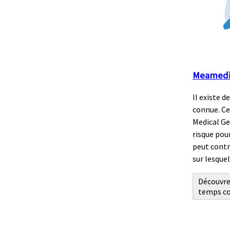
Meamedic
Il existe 
connue. Ce
Medical Gen
risque pou
peut contri
sur lesque
Découvrez
temps co