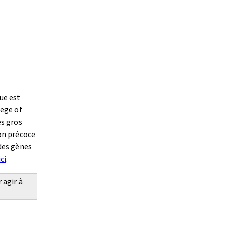
ue est
lege of
ès gros
ion précoce
 des gènes
ici
.
 agir à