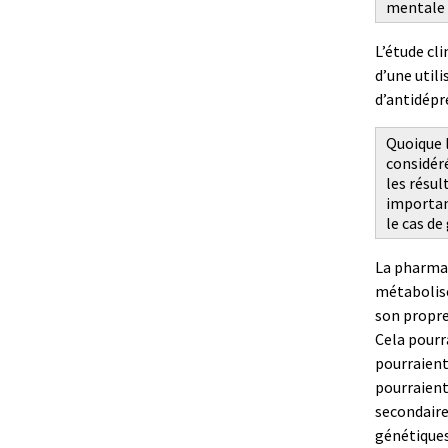
mentale 
L’étude cl
d’une util
d’antidépr
Quoique 
considéré
les résul
importan
le cas de
La pharma
métabolise
son propre
Cela pourr
pourraient 
pourraient
secondaire
génétiques 