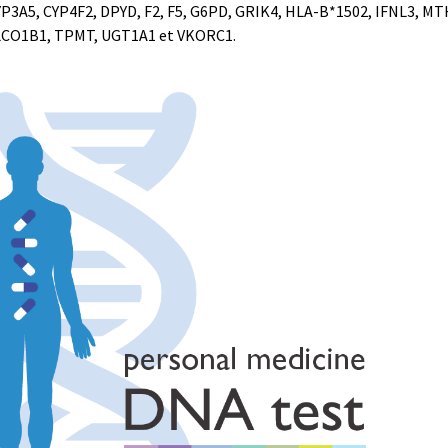
P3A5, CYP4F2, DPYD, F2, F5, G6PD, GRIK4, HLA-B*1502, IFNL3, M
CO1B1, TPMT, UGT1A1 et VKORC1.