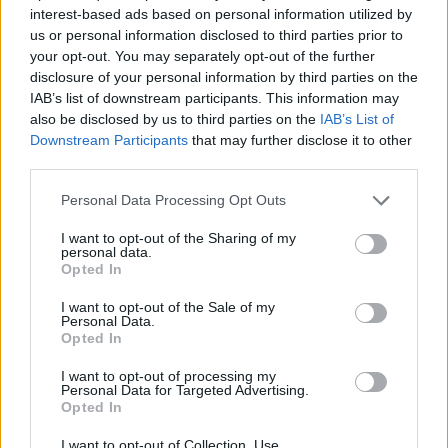
Paroxetine (775)
interest-based ads based on personal information utilized by
us or personal information disclosed to third parties prior to
Dépression - antidépresseurs IRS
your opt-out. You may separately opt-out of the further
Effexor (690)
disclosure of your personal information by third parties on the
Dépression - antidépresseurs autre
IAB’s list of downstream participants. This information may
Champix (604)
also be disclosed by us to third parties on the
IAB’s List of
Downstream Participants
that may further disclose it to other
Toxicomanie
third parties.
Sertraline (579)
Dépression - antidépresseurs IRS
Personal Data Processing Opt Outs
Lyrica (572)
I want to opt-out of the Sharing of my
Epilepsie
personal data.
Opted In
Simvastatine (510)
Cholestérol
I want to opt-out of the Sale of my
Personal Data.
Amoxicilline (509)
Opted In
Antibiotiques - pénicillines à large spectre
I want to opt-out of processing my
Seroplex (424)
Personal Data for Targeted Advertising.
Dépression - antidépresseurs IRS
Opted In
Cymbalta (418)
I want to opt-out of Collection, Use,