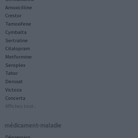
Amoxicilline
Crestor
Tamoxifene
Cymbalta
Sertraline
Citalopram
Metformine
Seroplex
Tahor
Deroxat
Victoza
Concerta
Affichez tout...
médicament-maladie
Dépression