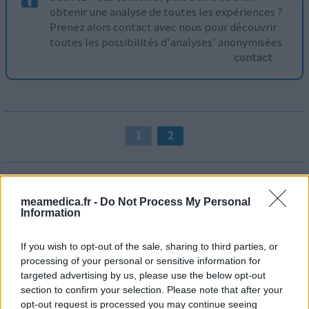
obtenir une analyse de toutes les expériences ?
Prenez alors contact avec nous pour découvrir
toutes les possibilités d'analyses' anonymisées.
contact
1
2
Médicaments avec le plus grand nombre d'avis
meamedica.fr -
Do Not Process My Personal
Levothyrox (1669)
Information
Glande thyroïde - hypothyroïdie (à action lente)
Mirena (1581)
If you wish to opt-out of the sale, sharing to third parties, or
processing of your personal or sensitive information for
Contraception - autre
targeted advertising by us, please use the below opt-out
Tramadol (932)
section to confirm your selection. Please note that after your
Douleurs - morphine
opt-out request is processed you may continue seeing