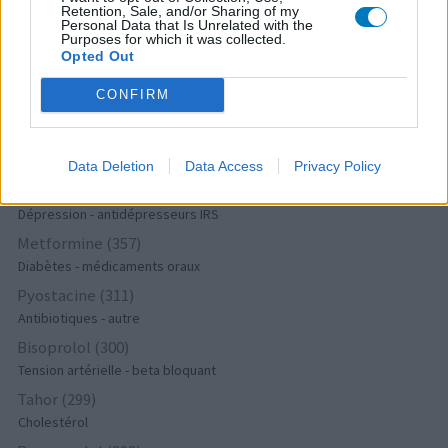
Dépression - antidépresseurs autre
Retention, Sale, and/or Sharing of my
Personal Data that Is Unrelated with the
Tamoxifene (386)
Purposes for which it was collected.
Opted Out
Cancer - hormones et antihormones
Crestor (366)
CONFIRM
Cholestérol
Deroxat (366)
Dépression - antidépresseurs IRS
Data Deletion
Data Access
Privacy Policy
Citalopram (358)
Dépression - antidépresseurs IRS
Metformine (357)
Diabètes - médicaments oraux
Pyostacine (311)
Antibiotiques - autre
Bisoprolol (300)
Tension artérielle - beta bloquant
Tahor (299)
Cholestérol