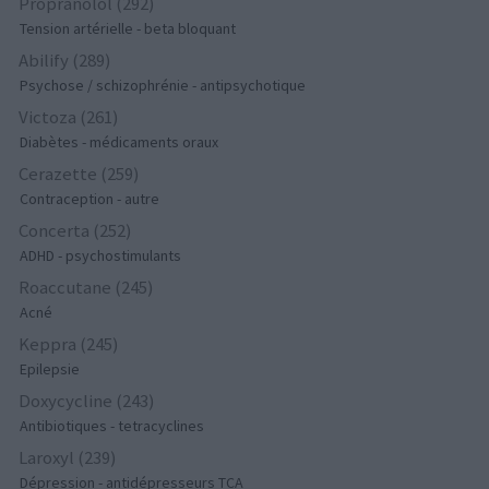
Propranolol (292)
Tension artérielle - beta bloquant
Abilify (289)
Psychose / schizophrénie - antipsychotique
Victoza (261)
Diabètes - médicaments oraux
Cerazette (259)
Contraception - autre
Concerta (252)
ADHD - psychostimulants
Roaccutane (245)
Acné
Keppra (245)
Epilepsie
Doxycycline (243)
Antibiotiques - tetracyclines
Laroxyl (239)
Dépression - antidépresseurs TCA