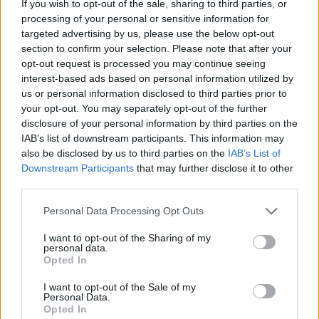
Roaccutane (245)
If you wish to opt-out of the sale, sharing to third parties, or
processing of your personal or sensitive information for
Acné
targeted advertising by us, please use the below opt-out
Keppra (245)
section to confirm your selection. Please note that after your
Epilepsie
opt-out request is processed you may continue seeing
Doxycycline (243)
interest-based ads based on personal information utilized by
us or personal information disclosed to third parties prior to
Antibiotiques - tetracyclines
your opt-out. You may separately opt-out of the further
Laroxyl (239)
disclosure of your personal information by third parties on the
Dépression - antidépresseurs TCA
IAB’s list of downstream participants. This information may
Risperdal (230)
also be disclosed by us to third parties on the
IAB’s List of
Downstream Participants
that may further disclose it to other
Psychose / schizophrénie - antipsychotique
third parties.
Personal Data Processing Opt Outs
Les évaluations de cette page sont écrites par les utilisateurs
eux-mêmes ; ces avis sont d’abord lus, et éventuellement
I want to opt-out of the Sharing of my
personal data.
adaptés afin de répondre à nos standards en ce qui concerne
Opted In
l’évaluation d’un médicament, avant d’être approuvés. Pour
partager des évaluations, il n’est pas nécessaire de posséder
I want to opt-out of the Sale of my
des connaissances médicales. De cette façon, les évaluations
Personal Data.
Opted In
reflètent seulement une image fidèle des expériences propres