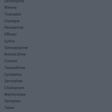
Levothyrox
Mirena
Tramadol
Champix
Paroxetine
Effexor
Lyrica
Simvastatine
Amoxicilline
Crestor
Tamoxifene
Cymbalta
Sertraline
Citalopram
Metformine
Seroplex
Tahor