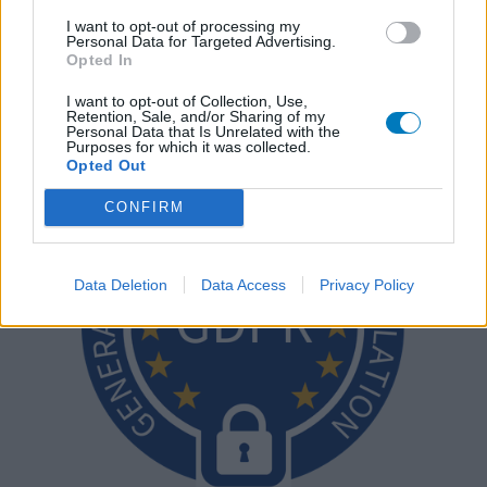
aux utilisateurs et pas celle du propriétaire de ce site web.
I want to opt-out of processing my
N’oubliez-pas que les expériences peuvent varier selon les
Personal Data for Targeted Advertising.
individus et que pour tout avis médical, il faut toujours prendre
Opted In
contact avec votre médecin ou votre pharmacien.
I want to opt-out of Collection, Use,
Retention, Sale, and/or Sharing of my
Personal Data that Is Unrelated with the
Purposes for which it was collected.
Opted Out
CONFIRM
Data Deletion
Data Access
Privacy Policy