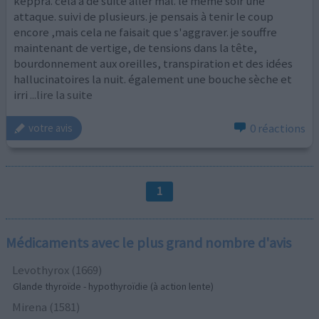
keppra. cela a de suite aller mal. le même soir une
attaque. suivi de plusieurs. je pensais à tenir le coup
encore ,mais cela ne faisait que s'aggraver. je souffre
maintenant de vertige, de tensions dans la tête,
bourdonnement aux oreilles, transpiration et des idées
hallucinatoires la nuit. également une bouche sèche et
irri
...lire la suite
0 réactions
votre avis
1
Médicaments avec le plus grand nombre d'avis
Levothyrox (1669)
Glande thyroïde - hypothyroïdie (à action lente)
Mirena (1581)