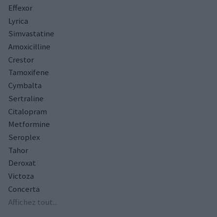
Effexor
Lyrica
Simvastatine
Amoxicilline
Crestor
Tamoxifene
Cymbalta
Sertraline
Citalopram
Metformine
Seroplex
Tahor
Deroxat
Victoza
Concerta
Affichez tout...