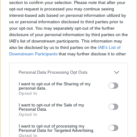
section to confirm your selection. Please note that after your
Antibiotiques - tetracyclines
opt-out request is processed you may continue seeing
Laroxyl (239)
interest-based ads based on personal information utilized by
Dépression - antidépresseurs TCA
us or personal information disclosed to third parties prior to
your opt-out. You may separately opt-out of the further
Risperdal (230)
disclosure of your personal information by third parties on the
Psychose / schizophrénie - antipsychotique
IAB’s list of downstream participants. This information may
also be disclosed by us to third parties on the
IAB’s List of
Downstream Participants
that may further disclose it to other
Les évaluations de cette page sont écrites par les utilisateurs
third parties.
eux-mêmes ; ces avis sont d’abord lus, et éventuellement
adaptés afin de répondre à nos standards en ce qui concerne
Personal Data Processing Opt Outs
l’évaluation d’un médicament, avant d’être approuvés. Pour
partager des évaluations, il n’est pas nécessaire de posséder
I want to opt-out of the Sharing of my
personal data.
des connaissances médicales. De cette façon, les évaluations
Opted In
reflètent seulement une image fidèle des expériences propres
aux utilisateurs et pas celle du propriétaire de ce site web.
I want to opt-out of the Sale of my
Personal Data.
N’oubliez-pas que les expériences peuvent varier selon les
Opted In
individus et que pour tout avis médical, il faut toujours prendre
contact avec votre médecin ou votre pharmacien.
I want to opt-out of processing my
Personal Data for Targeted Advertising.
Opted In