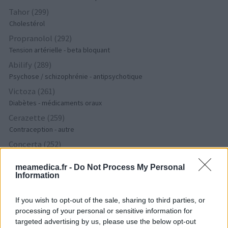
Tahor (299)
Cholestérol
Propranolol (292)
Tension artérielle - beta bloquant
Abilify (289)
Psychose / schizophrénie - antipsychotique
Victoza (261)
Diabètes - médicaments oraux
Cerazette (259)
Contraception - autre
Concerta (252)
ADHD - psychostimulants
meamedica.fr -
Do Not Process My Personal
Roaccutane (245)
Information
Acné
Keppra (245)
If you wish to opt-out of the sale, sharing to third parties, or
Epilepsie
processing of your personal or sensitive information for
targeted advertising by us, please use the below opt-out
Doxycycline (243)